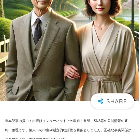
※本記事の扱い：内容はインターネット上の報道・番組・SNS等の公開情報の要
約・整理です。個人への中傷や断定的な評価を目的としません。正確な事実関係は