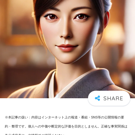
※本記事の扱い：内容はインターネット上の報道・番組・SNS等の公開情報の要
約・整理です。個人への中傷や断定的な評価を目的としません。正確な事実関係は