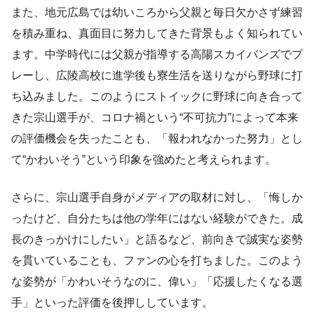
また、地元広島では幼いころから父親と毎日欠かさず練習
を積み重ね、真面目に努力してきた背景もよく知られてい
ます。中学時代には父親が指導する高陽スカイバンズでプ
レーし、広陵高校に進学後も寮生活を送りながら野球に打
ち込みました。このようにストイックに野球に向き合って
きた宗山選手が、コロナ禍という“不可抗力”によって本来
の評価機会を失ったことも、「報われなかった努力」とし
て“かわいそう”という印象を強めたと考えられます。
さらに、宗山選手自身がメディアの取材に対し、「悔しか
ったけど、自分たちは他の学年にはない経験ができた。成
長のきっかけにしたい」と語るなど、前向きで誠実な姿勢
を貫いていることも、ファンの心を打ちました。このよう
な姿勢が「かわいそうなのに、偉い」「応援したくなる選
手」といった評価を後押ししています。