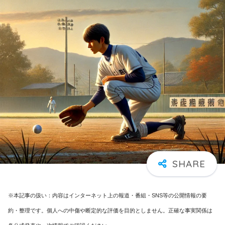
※本記事の扱い：内容はインターネット上の報道・番組・SNS等の公開情報の要
約・整理です。個人への中傷や断定的な評価を目的としません。正確な事実関係は