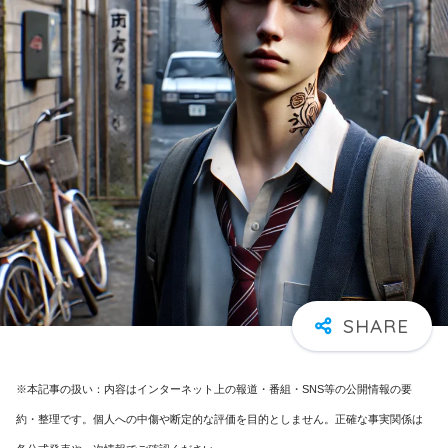
※本記事の扱い：内容はインターネット上の報道・番組・SNS等の公開情報の要
約・整理です。個人への中傷や断定的な評価を目的としません。正確な事実関係は