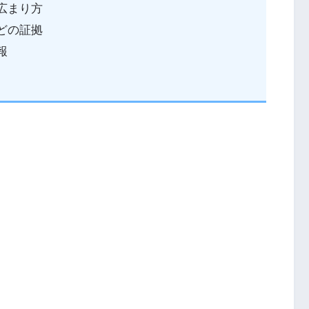
広まり方
どの証拠
報