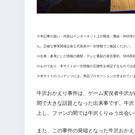
※本記事の扱い：内容はインターネット上の報道・番組・SNS等
ん。正確な事実関係は各公式発表や一次情報でご確認ください。
※出典・参考にした情報の種類：テレビ番組の発言要約、SNS投
のものであり、本サイトが一次情報の正確性を保証するものでは
※本サイトのコンテンツには、商品プロモーションが含まれてい
牛沢おかえり事件は、ゲーム実況者牛沢が
間で大きな話題となった出来事です。牛沢
上し、ファンの間では牛沢くりゅう出会い
また、この事件の発端となった牛沢おかえ