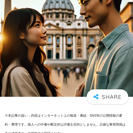
※本記事の扱い：内容はインターネット上の報道・番組・SNS等の公開情報の要
約・整理です。個人への中傷や断定的な評価を目的としません。正確な事実関係は