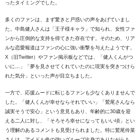
ったタイミングでした。
多くのファンは、まず驚きと戸惑いの声をあげていまし
た。中島健人さんは「王子様キャラ」で知られ、女性ファ
ンから圧倒的な支持を得てきた存在です。そのため、リア
ルな恋愛報道はファンの心に強い衝撃を与えたようです。
X（旧Twitter）やファン掲示板などでは、「健人くんがつ
いに…」「夢を見させてくれていたのに現実を突きつけら
れた気分」といった声が目立ちました。
一方で、応援ムードに転じるファンも少なくありませんで
した。「健人くんが幸せならそれでいい」「鷲尾さんなら
誠実そうで安心」という意見もあり、年齢的に30歳を迎
える二人に対し、「そろそろ幸せになってもいい頃」とい
う理解のあるコメントも見受けられました。特に鷲尾伶菜
さんは、アイドル色の強いグループ出身でありながらも、