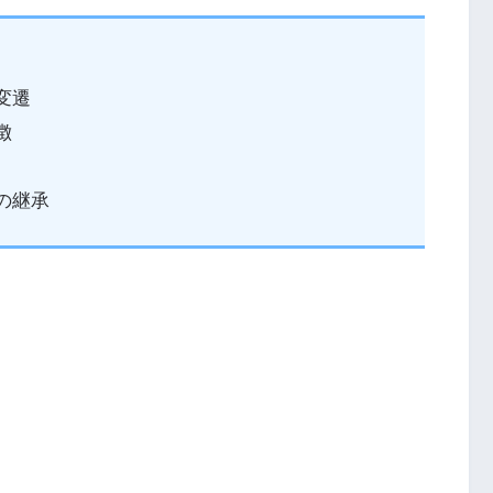
変遷
徴
の継承