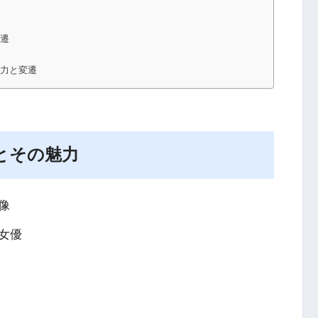
変遷
魅力と変遷
とその魅力
像
女優