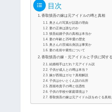
目次
香取慎吾の嫁は元アイドルの噂と真相
奥さんの写真が話題の理由
妻の正体は誰なのか
慎吾結婚子供の真相は本当か
妻の年齢と25年愛の歴史
奥さんの茨城出身説は事実か
妻の名前や素性について
香取慎吾の嫁・元アイドルと子供に関す
結婚相手はだれ？元アイドル説
子供が成人との噂は本当？
嫁が西堀はガセ？真相解説
子供はかいとくん説の出所
西堀布貴子の噂と信憑性
子供の学校や家庭環境は？
香取慎吾の嫁は元アイドル説をめぐる真相